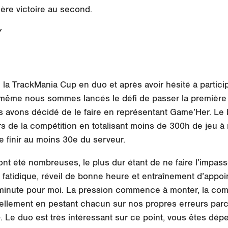
ière victoire au second.
Y
la TrackMania Cup en duo et après avoir hésité à partici
même nous sommes lancés le défi de passer la première p
us avons décidé de le faire en représentant Game’Her. Le 
rs de la compétition en totalisant moins de 300h de jeu à
de finir au moins 30e du serveur.
nt été nombreuses, le plus dur étant de ne faire l’impas
 fatidique, réveil de bonne heure et entraînement d’appoin
minute pour moi. La pression commence à monter, la comp
llement en pestant chacun sur nos propres erreurs parce q
 ». Le duo est très intéressant sur ce point, vous êtes d