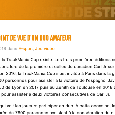
OINT DE VUE D'UN DUO AMATEUR
2019 dans
E-sport
,
Jeu vidéo
e la TrackMania Cup existe. Les trois premières éditions 
Koenz lors de la première et celles du canadien Carl.Jr su
en 2016, la TrackMania Cup s’est invitée à Paris dans la 
 personnes pour assister à la victoire de l'espagnol JaviF
00 de Lyon en 2017 puis au Zénith de Toulouse en 2018
pour assister à deux victoires consécutives de Carl.Jr.
ui voit les joueurs participer en duo. À cette occasion, l
rès de 7800 personnes assistant à la consécration du du