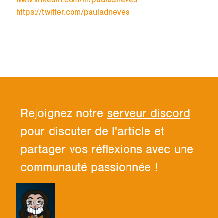
​​​​​​​www.linkedin.com/in/pauladneves
https://twitter.com/pauladneves
Rejoignez notre
serveur discord
pour discuter de l'article et
partager vos réflexions avec une
communauté passionnée !