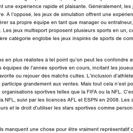
nt une expérience rapide et plaisante. Généralement, les 
re. À l’opposé, les jeux de simulation offrent une expérien
er sa propre équipe en tant que manager ou entraîneur, c
. Les jeux multisport proposent plusieurs sports en un, 
ière catégorie englobe les jeux inspirés de sports de c
s en plus réalistes à tel point qu’on peut les confondre a
 équipes de l’année sportive en cours, incitant les joueurs
favorite ou rejouer des matchs cultes. L’inclusion d’athlè
t participe grandement aux ventes. Mais tout cela n’est 
s organisations sportives telles que la FIFA ou la NFL. C’
 la NFL, suivi par les licences AFL et ESPN en 2008. Les
ours et le droit d’utiliser les stars sportives comme pers
ls manquent une chose pour être vraiment représentatif de 