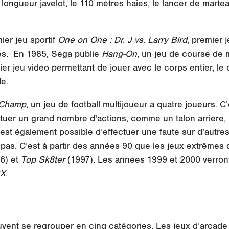
 longueur javelot, le 110 mètres haies, le lancer de martea
er jeu sportif
One on One : Dr. J vs. Larry Bird
, premier j
bres. En 1985, Sega publie
Hang-On
, un jeu de course de m
r jeu vidéo permettant de jouer avec le corps entier, le
de.
 Champ
, un jeu de football multijoueur à quatre joueurs. C’
tuer un grand nombre d'actions, comme un talon arrière,
Il est également possible d’effectuer une faute sur d'autre
de pas. C’est à partir des années 90 que les jeux extrêmes
6) et
Top Sk8ter
(1997). Les années 1999 et 2000 verront
X
.
uvent se regrouper en cinq catégories. Les jeux d’arcade 