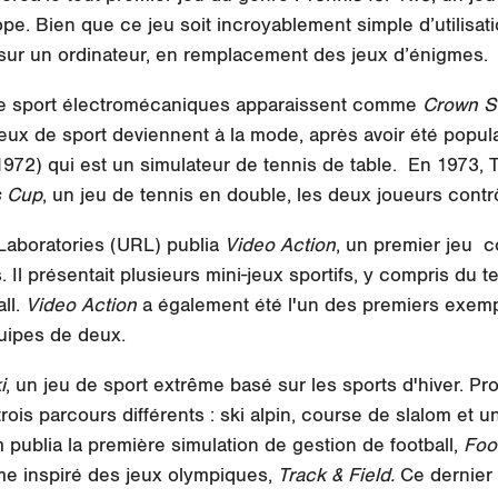
ope. Bien que ce jeu soit incroyablement simple d’utilisat
é sur un ordinateur, en remplacement des jeux d’énigmes.
 de sport électromécaniques apparaissent comme
Crown S
eux de sport deviennent à la mode, après avoir été popula
972) qui est un simulateur de tennis de table. En 1973, T
s Cup
, un jeu de tennis en double, les deux joueurs cont
Laboratories (URL) publia
Video Action
, un premier jeu c
. Il présentait plusieurs mini-jeux sportifs, y compris du 
all.
Video Action
a également été l'un des premiers exemp
uipes de deux.
i
, un jeu de sport extrême basé sur les sports d'hiver. Pr
rois parcours différents : ski alpin, course de slalom et u
ublia la première simulation de gestion de football,
Foo
sme inspiré des jeux olympiques,
Track & Field.
Ce dernier