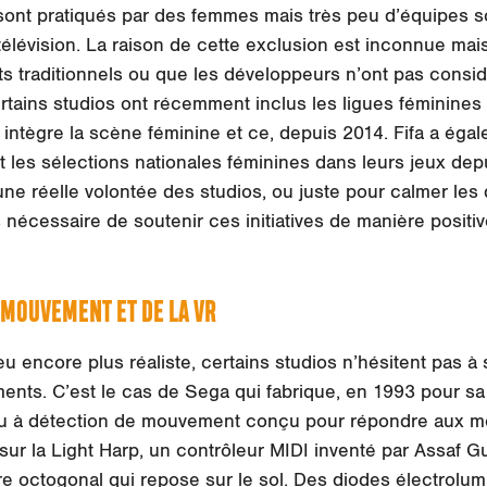
sont pratiqués par des femmes mais très peu d’équipes s
la télévision. La raison de cette exclusion est inconnue mais
ts traditionnels ou que les développeurs n’ont pas consi
rtains studios ont récemment inclus les ligues féminines 
 intègre la scène féminine et ce, depuis 2014. Fifa a ég
les sélections nationales féminines dans leurs jeux depuis
 une réelle volontée des studios, ou juste pour calmer le
nécessaire de soutenir ces initiatives de manière positiv
 MOUVEMENT ET DE LA VR
u encore plus réaliste, certains studios n’hésitent pas à
nts. C’est le cas de Sega qui fabrique, en 1993 pour sa
 jeu à détection de mouvement conçu pour répondre aux
 sur la Light Harp, un contrôleur MIDI inventé par Assaf Gu
dre octogonal qui repose sur le sol. Des diodes électrolu