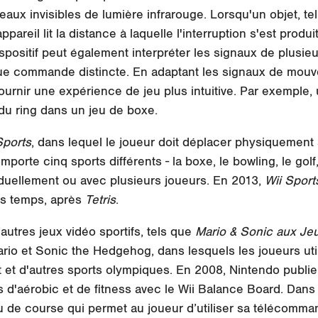
aux invisibles de lumière infrarouge. Lorsqu'un objet, te
ppareil lit la distance à laquelle l'interruption s'est produi
sitif peut également interpréter les signaux de plusieu
que commande distincte. En adaptant les signaux de mou
ournir une expérience de jeu plus intuitive. Par exemple,
ds du ring dans un jeu de boxe.
Sports
, dans lequel le joueur doit déplacer physiquemen
porte cinq sports différents - la boxe, le bowling, le golf, 
iduellement ou avec plusieurs joueurs. En 2013,
Wii Sport
es temps, après
Tetris
.
’autres jeux vidéo sportifs, tels que
Mario & Sonic aux Je
 Mario et Sonic the Hedgehog, dans lesquels les joueurs ut
ut et d'autres sports olympiques. En 2008, Nintendo publi
s d'aérobic et de fitness avec le Wii Balance Board. Dans
eu de course qui permet au joueur d’utiliser sa télécomm