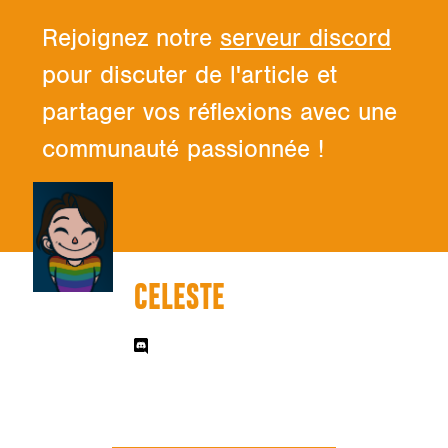
Rejoignez notre
serveur discord
pour discuter de l'article et
partager vos réflexions avec une
communauté passionnée !
CELESTE