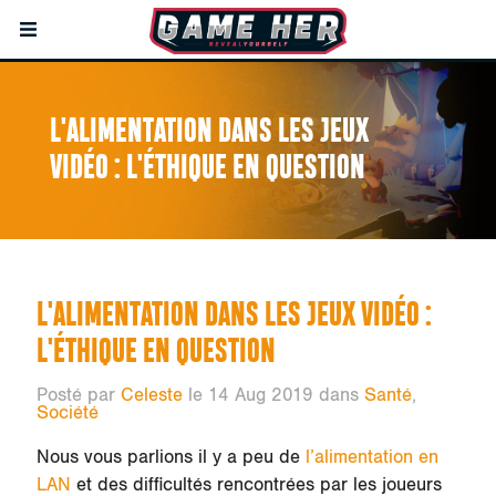
L'ALIMENTATION DANS LES JEUX
VIDÉO : L'ÉTHIQUE EN QUESTION
L'ALIMENTATION DANS LES JEUX VIDÉO :
L'ÉTHIQUE EN QUESTION
Posté par
Celeste
le 14 Aug 2019 dans
Santé
,
Société
Nous vous parlions il y a peu de
l’alimentation en
LAN
et des difficultés rencontrées par les joueurs