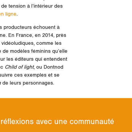
de tension à l’intérieur des
n ligne
.
ins producteurs échouent à
ne. En France, en 2014, près
s vidéoludiques, comme les
e de modèles féminins qu’elle
our les éditeurs qui entendent
ec
Child of light
, ou Dontnod
 suivre ces exemples et se
n
de leurs personnages.
os réflexions avec une communauté