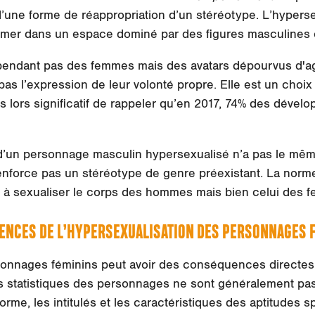
’une forme de réappropriation d’un stéréotype. L’hypersex
irmer dans un espace dominé par des figures masculines 
endant pas des femmes mais des avatars dépourvus d'
a
pas l’expression de leur volonté propre. Elle est un choix
ès lors significatif de rappeler qu’en 2017,
74% des dévelo
d’un personnage masculin hypersexualisé n’a pas le même
enforce pas un stéréotype de genre préexistant. La norm
s à sexualiser le corps des hommes mais bien celui des 
ENCES DE L’HYPERSEXUALISATION DES PERSONNAGES 
sonnages féminins peut avoir des conséquences directes
es statistiques des personnages ne sont généralement pas
orme, les intitulés et les caractéristiques des aptitudes