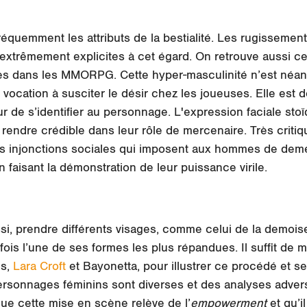
équemment les attributs de la
bestialité
. Les rugissemen
xtrêmement explicites à cet égard. On retrouve aussi cet
les dans les MMORPG. Cette hyper-masculinité n’est né
 vocation à susciter le désir chez les joueuses. Elle est d
ur de s’identifier au personnage. L'expression faciale st
endre crédible dans leur rôle de mercenaire. Très critiq
s injonctions sociales qui imposent aux hommes de deme
n faisant la démonstration de leur
puissance virile
.
ssi, prendre différents visages, comme celui de la demois
efois l’une de ses formes les plus répandues. Il suffit de
es,
Lara Croft
et Bayonetta, pour illustrer ce procédé et se
ersonnages féminins sont diverses et des analyses advers
e cette mise en scène relève de l’
empowerment
et qu’i