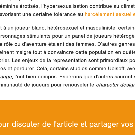
éminins érotisés, l’hypersexualisation contribue au climat 
vorisant une certaine tolérance au
harcèlement sexuel e
t à un joueur blanc, hétérosexuel et masculiniste, certa
ersonnages stimulants pour un panel de joueurs hétérogè
e rôle ou d’aventure étaient des femmes. D’autres genre
einent malgré tout à convaincre cette population en quêt
prier. Les enjeux de la représentation sont primordiaux p
s et perdurer. Cela, certains studios comme Ubisoft, av
range
, l’ont bien compris. Espérons que d’autres sauront
ommunauté de joueurs pour renouveler le
character desig
ur discuter de l'article et partager v