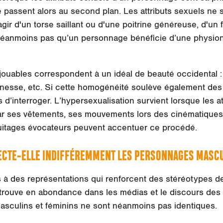
é passent alors au second plan. Les attributs sexuels ne 
agir d'un torse saillant ou d'une poitrine généreuse, d'un
t néanmoins pas qu’un personnage bénéficie d’une physio
 jouables correspondent à
un idéal de beauté occidental
:
nesse, etc. Si cette homogénéité soulève également des 
’interroger. L’hypersexualisation survient lorsque les at
r ses vêtements, ses mouvements lors des cinématiques 
ruitages évocateurs peuvent accentuer ce procédé.
ECTE-ELLE INDIFFÉREMMENT LES PERSONNAGES MASCU
à des représentations qui renforcent des stéréotypes de
etrouve en abondance dans les médias et le discours des 
sculins et féminins ne sont néanmoins pas identiques.