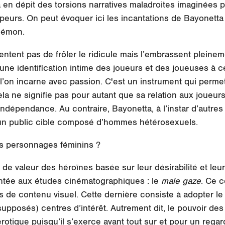
 en dépit des torsions narratives maladroites imaginées p
ppeurs. On peut évoquer ici les incantations de Bayonetta 
démon.
ntent pas de frôler le ridicule mais l’embrassent pleinem
d’une
identification
intime des joueurs et des joueuses à 
’on incarne avec passion. C'est un instrument qui perme
 Cela ne signifie pas pour autant que sa relation aux joueu
l’indépendance. Au contraire, Bayonetta, à l’instar d’autre
un public cible composé d’hommes hétérosexuels.
s personnages féminins ?
 de valeur des héroïnes basée sur leur
désirabilité
et leur
untée aux études cinématographiques : le
male gaze
. Ce c
 de contenu visuel. Cette dernière consiste à adopter l
supposés) centres d’intérêt. Autrement dit, le pouvoir de
otique puisqu’il s’exerce avant tout sur et pour un regar