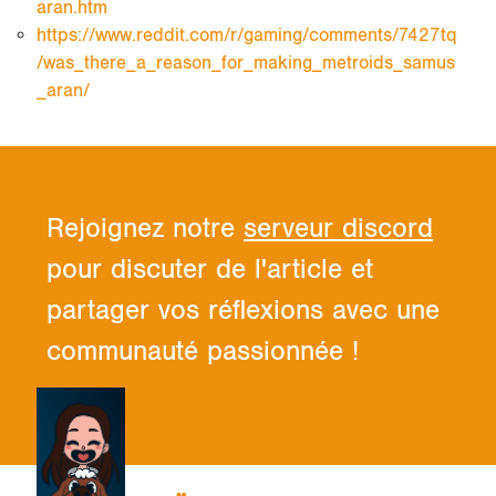
aran.htm
https://www.reddit.com/r/gaming/comments/7427tq
/was_there_a_reason_for_making_metroids_samus
_aran/
Rejoignez notre
serveur discord
pour discuter de l'article et
partager vos réflexions avec une
communauté passionnée !