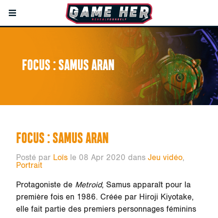
FOCUS : SAMUS ARAN
FOCUS : SAMUS ARAN
Posté par
Loïs
le 08 Apr 2020 dans
Jeu vidéo
,
Portrait
Protagoniste de
Metroid
, Samus apparaît pour la
première fois en 1986. Créée par Hiroji Kiyotake,
elle fait partie des premiers personnages féminins