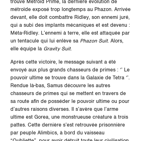
trouve Metroid Prime, la dernière évolution de
métroïde exposé trop longtemps au Phazon. Arrivée
devant, elle doit combattre Ridley, son ennemi juré,
qui a subi des implants mécaniques et est devenu :
Méta-Ridley. L’ennemi à terre, elle est attaquée par
un tentacule qui lui enlève sa
Phazon Suit
. Alors,
elle équipe la
Gravity Suit
.
Après cette victoire, le message suivant a été
envoyé aux plus grands chasseurs de primes : ‘’ Le
pouvoir ultime se trouve dans la Galaxie de
Tetra
‘’.
Rendue là-bas, Samus découvre les autres
chasseurs de primes qui se mettent en travers de
sa route afin de posséder le pouvoir ultime ou pour
d’autres raisons diverses. Il s’avère que l’arme
ultime est Gorea, une monstrueuse créature à trois
pattes. Cette dernière s’est retrouvée prisonnière
par peuple Alimbics, à bord du vaisseau
“Oubliette”, pour avoir détruit toute leur civilisation.